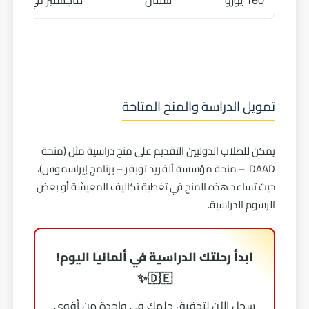
160 يورو
سنتان
ماجستير في الفيزيا
تمويل الدراسة والمنح المتاحة
يمكن للطلاب الدوليين التقديم على منح دراسية مثل (منحة
DAAD – منحة مؤسسة ألفريد توبفر – برنامج إيراسموس)،
حيث تساعد هذه المنح في تغطية تكاليف المعيشة أو بعض
الرسوم الدراسية.
ابدأ رحلتك الدراسية في ألمانيا اليوم!
🇩🇪✨
سجل الآن لتحقيق حلمك في واحدة من أقوى