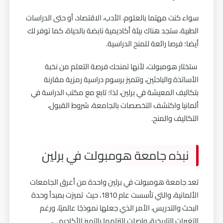
سواء كنت مهتما بالعلوم، الأدب، الاقتصاد، أو حتى الدراسات
الطبية، ستجد هناك بيئة أكاديمية نابضة بالحياة، كما توفر لك
أيضا؛ فرصا رائعة للمنح الدراسية.
ستختار هومبولت، لأنها تمنحك فرصة التعلم من نخبة
الأساتذة والباحثين، وتتميز برسوم دراسية رمزية مقارنة
بتكاليف المعيشة في برلين، لذا؛ تابع مع مكتب الدراسة في
ألمانيا واكتشف التخصصات بالجامعة، شروط القبول،
التكاليف والمنح.
نبذه جامعة هومبولت في برلين
تعد جامعة هومبولت في برلين واحدة من أعرق الجامعات
الألمانية، والتي تأسست عام 1810، حيث تميزت بمبدأ وحدة
البحث والتدريس، الأمر الذي جعلها نموذجًا عالميًا، ورغم
التغيرات التاريخية، واصلت التزامها بالتميز الأكاديمي.