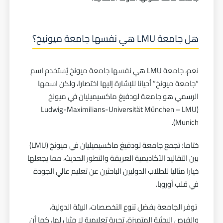
هل جامعة LMU هي نفسها جامعة ميونيخ؟
نعم، جامعة LMU هي نفسها جامعة ميونخ يُستخدم اسم
“جامعة ميونخ” أحيانا للإشارة إليها اختصارا، ولكن اسمها
الرسمي هو جامعة لودفيغ ماكسيميليان في ميونخ
(Ludwig-Maximilians-Universität München – LMU
Munich).
ختاما؛ تجمع جامعة لودفيغ ماكسيميليان في ميونخ (LMU)
بين التقاليد الأكاديمية العريقة والتطور الحديث، مما يجعلها
خيارا مثاليا للطلاب الدوليين الباحثين عن تعليم عالي الجودة
في قلب أوروبا.
توفر الجامعة بفضل تنوع التخصصات، البيئة الدولية،
والفرص البحثية المتميزة، تجربة تعليمية لا مثيل لها، كما أن