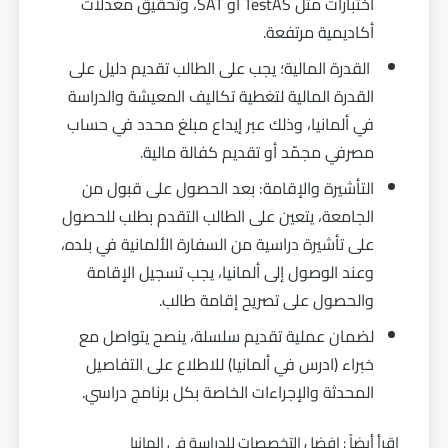
اختبارات مثل TestAS أو SAT، وتحقيق معدلات
أكاديمية مرتفعة.
القدرة المالية؛ يجب على الطالب تقديم دليل على
القدرة المالية لتغطية تكاليف المعيشة والدراسة
في ألمانيا، وذلك عبر إيداع مبلغ محدد في حساب
مصرفي مجمّد أو تقديم كفالة مالية.
التأشيرة والإقامة: بعد الحصول على قبول من
الجامعة، يتعين على الطالب التقدم بطلب للحصول
على تأشيرة دراسية من السفارة الألمانية في بلده،
وعند الوصول إلى ألمانيا، يجب تسجيل الإقامة
والحصول على تصريح إقامة طالب.
لضمان عملية تقديم سلسلة، ينصح يتواصل مع
خبراء (ادرس في ألمانيا) للاطلاع على التفاصيل
المحدثة والإجراءات الخاصة بكل برنامج دراسي.
إقرأ أيضاً :
افضل التخصصات للدراسة في المانيا