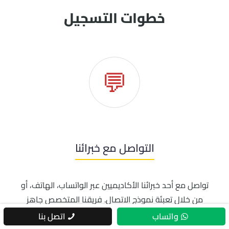
خطوات التسجيل
💬
التواصل مع خبرائنا
تواصل مع أحد خبرائنا الأكاديميين عبر الواتساب، الهاتف، أو
من خلال تعبئة نموذج الاتصال. فريقنا المتخصص جاهز
للإجابة على جميع استفساراتك ومساعدتك في أولى
واتساب
اتصل بنا
خطواتك نحو الدراسة في ألمانيا.