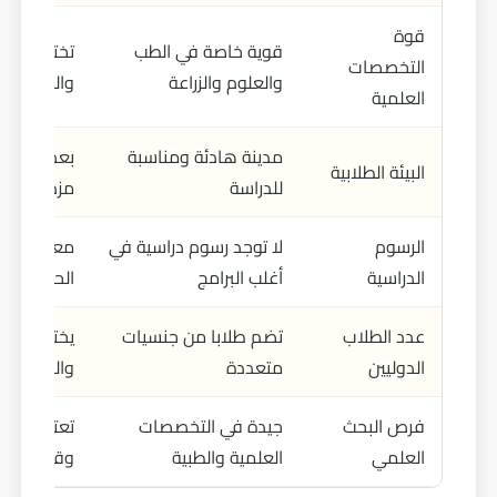
قوة
قوية خاصة في الطب
تختلف حسب
التخصصات
والعلوم والزراعة
والتخصص
العلمية
مدينة هادئة ومناسبة
بعض المدن
البيئة الطلابية
للدراسة
مزدحمة و
الرسوم
لا توجد رسوم دراسية في
معظم الجا
الدراسية
أغلب البرامج
الحكومية 
عدد الطلاب
تضم طلابا من جنسيات
يختلف حسب
الدوليين
متعددة
والموقع
فرص البحث
جيدة في التخصصات
تعتمد على
العلمي
العلمية والطبية
وقوة الجا