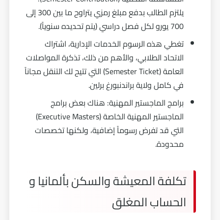
يلتزم الطالب بدفع مبلغ رمزي يتراوح ما بين 300 إلى
700 يورو لكل فصل دراسي (يتم تحديده سنوياً).
تغطي هذه الرسوم الخدمات الإدارية، اشتراك
الاتحاد الطلابي، والأهم من ذلك، تذكرة المواصلات
العامة (Semester Ticket) التي تتيح لك التنقل مجاناً
في كامل ولاية براندنبورغ برلين.
برامج الماجستير المهنية: هناك بعض برامج
الماجستير المهنية الخاصة (Executive Masters)
التي قد تفرض رسوماً إضافية، ولكنها تخصصات
محدودة.
تكلفة المعيشة والسكن بألمانيا و
الحساب المغلق