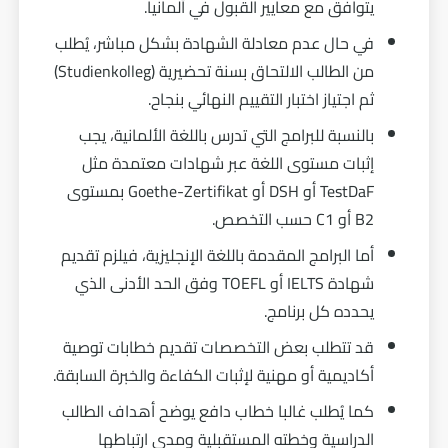
يتوافق مع معايير القبول في ألمانيا.
في حال عدم معادلة الشهادة بشكل مباشر، يُطلب
من الطالب الالتحاق بسنة تحضيرية (Studienkolleg)
ثم اجتياز اختبار التقييم النهائي بنجاح.
بالنسبة للبرامج التي تدرس باللغة الألمانية، يجب
إثبات مستوى اللغة عبر شهادات معتمدة مثل
TestDaF أو DSH أو Goethe-Zertifikat بمستوى
B2 أو C1 حسب التخصص.
أما البرامج المقدمة باللغة الإنجليزية، فيلزم تقديم
شهادة IELTS أو TOEFL وفق الحد الأدنى الذي
يحدده كل برنامج.
قد تتطلب بعض التخصصات تقديم خطابات توصية
أكاديمية أو مهنية لإثبات الكفاءة والخبرة السابقة.
كما يُطلب غالبا خطاب دافع يوضح أهداف الطالب
الدراسية وخطته المستقبلية ومدى ارتباطها