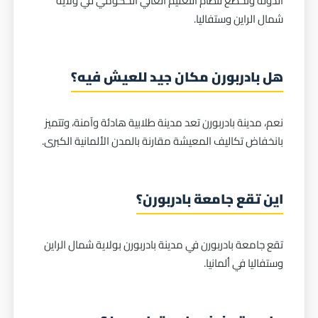
الدولة وتخضع لنظام التعليم العالي الحكومي في ولاية
شمال الراين وستفاليا.
هل بادربورن مكان جيد للعيش فيه؟
نعم، مدينة بادربورن تعد مدينة طلابية هادئة وآمنة، وتتميز
بانخفاض تكاليف المعيشة مقارنة بالمدن الألمانية الكبرى.
اين تقع جامعة بادربورن؟
تقع جامعة بادربورن في مدينة بادربورن بولاية شمال الراين
وستفاليا في ألمانيا.