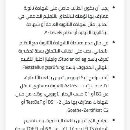
يجب أن يكون الطالب حاصل على شهادة ثانوية
معترف بها تؤهله للالتحاق بالتعليم الجامعي في
ألمانيا، مثل شهادة الثانوية العامة أو شهادة
البكالوريا الدولية أو نظام A-Levels.
في حال عدم معادلة الشهادة الثانوية مع النظام
الألماني، يجب على الطالب الالتحاق بسنة تحضيرية
تعرف باسم Studienkolleg، واجتياز اختبار التقييم
النهائي المعروف باسم Feststellungsprüfung.
أغلب برامج البكالوريوس تدرس باللغة الألمانية،
لذلك يجب إثبات الكفاءة اللغوية بمستوى لا يقل
عن B2 أو C1 حسب الإطار الأوروبي، وذلك من خلال
شهادات معترف بها مثل DSH-2 أو TestDaF أو
Goethe-Zertifikat C2.
البرامج التي تدرس باللغة الإنجليزية، يجب تقديم
شهادة IELTS بدرجة لا تقل عن 6.5 أو TOEFL بدرجة