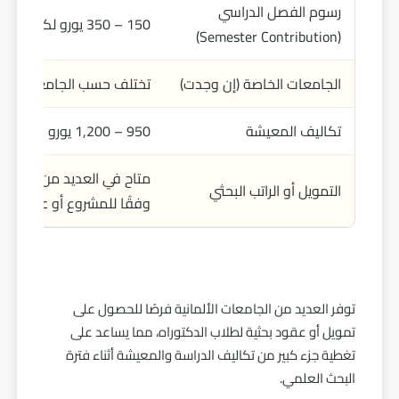
رسوم الفصل الدراسي
150 – 350 يورو لكل فصل دراسي
(Semester Contribution)
الجامعات الخاصة (إن وجدت)
تختلف حسب الجامعة والبرن
تكاليف المعيشة
950 – 1,200 يورو شهريًا
متاح في العديد من برامج ال
التمويل أو الراتب البحثي
وفقًا للمشروع أو عقد الع
توفر العديد من الجامعات الألمانية فرصًا للحصول على
تمويل أو عقود بحثية لطلاب الدكتوراه، مما يساعد على
تغطية جزء كبير من تكاليف الدراسة والمعيشة أثناء فترة
البحث العلمي.