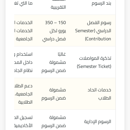
بند الرسوم
ما التي تغطيه؟
التقريبية
رسوم الفصل
150 – 350
الخدمات الإدارية، 
الدراسي (Semester
يورو لكل
الخدمات الاجتماعي
Contribution)
فصل دراسي
الجامعية
غالبًا
استخدام وسائل ال
تذكرة المواصلات
مشمولة
داخل المدينة أو ا
(Semester Ticket)
ضمن الرسوم
نظام الجامعة
دعم الطلاب، المط
خدمات اتحاد
مشمولة
الجامعية، الأنشط
الطلاب
ضمن الرسوم
الطلابية
مشمولة
تسجيل الطالب وإد
الرسوم الإدارية
ضمن الرسوم
الأكاديمية