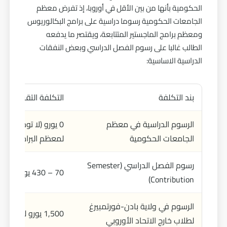
الحكومية بأنها من بين الأقل في أوروبا، إذ تفرض معظم
الجامعات الحكومية رسوما دراسية على برامج البكالوريوس
ومعظم برامج الماجستير المتتابعة، ويقتصر ما يدفعه
الطالب غالبا على رسوم الفصل الدراسي وبعض النفقات
الدراسية الاساسية:
بند التكلفة
التكلفة التقريبية
الرسوم الدراسية في معظم
0 يورو (لا توجد رسو
الجامعات الحكومية
لمعظم البرامج)
رسوم الفصل الدراسي (Semester
70 – 430 يورو لكل فصل دراسي
Contribution)
الرسوم في ولاية بادن-فورتمبيرغ
1,500 يورو لكل فصل دراسي
لطلاب خارج الاتحاد الأوروبي