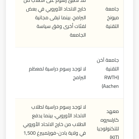
قد تُطبق رسوم على الطلاب من
فصل د
جامعة
خارج الاتحاد الأوروبي في بعض
(بحسب 
ميونخ
البرامج، بينما تبقى مجانية
الجامعي
التقنية
لفئات أخرى وفق سياسة
إلى أي 
الجامعة
إن وجد
جامعة آخن
يورو ل
التقنية
لا توجد رسوم دراسية لمعظم
دراسي 
(RWTH
البرامج
خدمات 
Aachen)
النقل)
لا توجد رسوم دراسية لطلاب
معهد
الاتحاد الأوروبي، بينما يدفع
كارلسروه
الطلاب من خارج الاتحاد الأوروبي
يورو ل
للتكنولوجيا
في ولاية بادن-فورتمبيرغ 1,500
دراسي
(KIT)